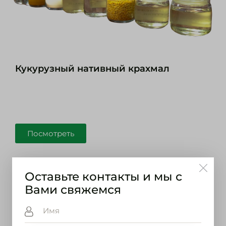
Кукурузный нативный крахмал​
Посмотреть
Натуральные сахарозаменители
Оставьте контакты и мы с
(Патока/сиропы)
Вами свяжемся