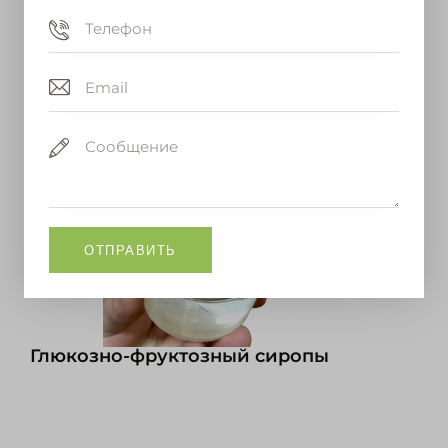
Посмотреть
Глюкозно-фруктозный сиропы​