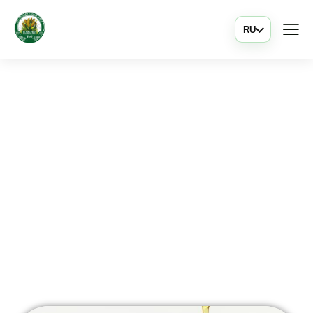
RU
Карамельная
патока
ферментативна
я