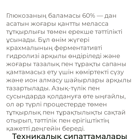
Глюкозаның баламасы 60% — дан
асатын жоғары қантты меласса
тұтқырлығы төмен ерекше тәттілікті
ұсынады. Бұл өнім жүгері
крахмалының ферментативті
гидролизі арқылы өндіріледі және
жоғары тазалық пен тұрақты сапаны
қамтамасыз ету үшін көміртекті сүзу
және ион алмасу шайырлары арқылы
тазартылады. Азық-түлік пен
сусындарда қолдануға өте ыңғайлы,
ол әр түрлі процестерде төмен
тұтқырлық пен тұрақтылықты сақтай
отырып, тәттілік пен ерігіштіктің
қажетті деңгейін береді.
Техникалық сипаттамалары