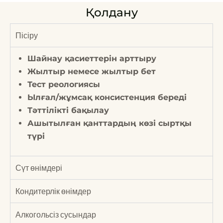
Қолдану
Пісіру
Шайнау қасиеттерін арттыру
Жылтыр немесе жылтыр бет
Тест реологиясы
Ылғал/жұмсақ консистенция береді
Тәттілікті бақылау
Ашытылған қанттардың көзі сыртқы
түрі
Сүт өнімдері
Кондитерлік өнімдер
Алкогольсіз сусындар