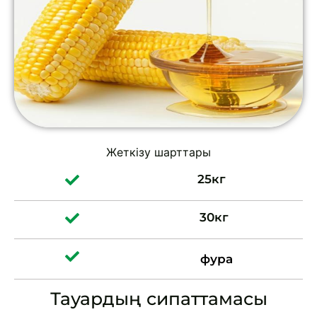
Жеткізу шарттары
25
кг
30
кг
фура
Тауардың сипаттамасы