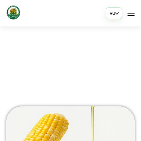
RU
Жоғары қантты
меласса