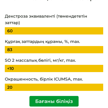
Декстроза эквиваленті (төмендететін
заттар)
60
Құрғақ заттардың құрамы, %, max.
83
SO 2 массалық бөлігі, мг/кг, max.
<10
Окрашенность, бірлік ICUMSA, max.
20
Бағаны біліңіз